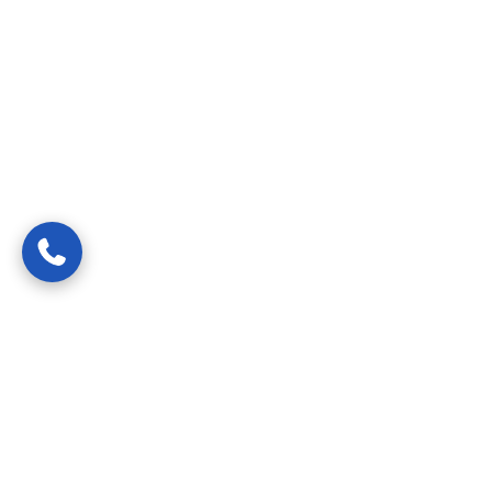
Van spoedreparaties tot preventief onderhoud —
gecertificeerde vakmensen die uw probleem snel, netjes en
transparant oplossen.