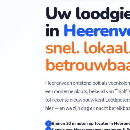
Uw loodgie
in
Heerenv
snel. lokaal
betrouwbaa
Heerenveen ontstond ooit als veenkoloni
een moderne plaats, bekend van Thialf.
tot recente nieuwbouw kent Loodgiete
hier — en we zijn dag en nacht bereikbaa
Binnen 20 minuten op locatie in Heeren
✓
Kennis van Heerenveense woningen & F
✓