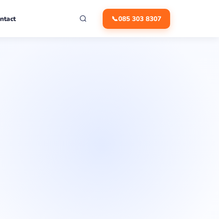
ntact
📞
085 303 8307