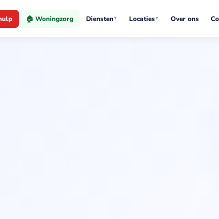
hulp
🏠 Woningzorg
Diensten
Locaties
Over ons
Co
▼
▼