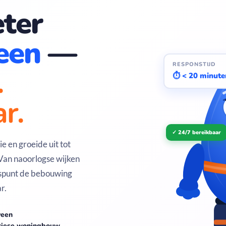
ter
een
—
RESPONSTIJD
.
⏱ < 20 minute
r.
✓ 24/7 bereikbaar
e en groeide uit tot
 Van naoorlogse wijken
rspunt de bebouwing
r.
veen
riese woningbouw