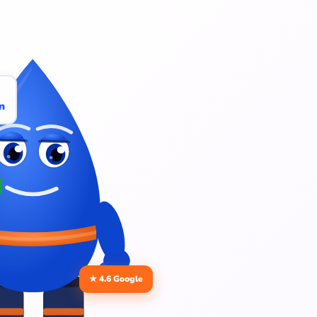
n
★ 4.6 Google