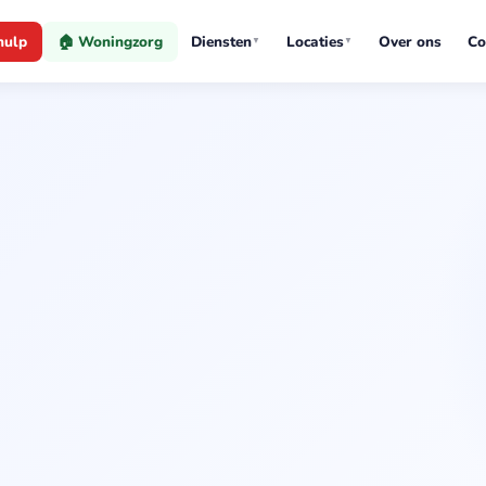
hulp
🏠 Woningzorg
Diensten
Locaties
Over ons
Co
▼
▼