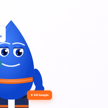
n
★ 4.6 Google