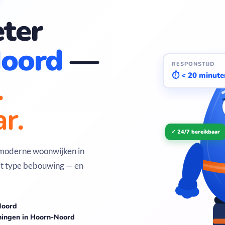
ter
oord
—
RESPONSTIJD
.
⏱ < 20 minute
r.
✓ 24/7 bereikbaar
 moderne woonwijken in
it type bebouwing — en
Noord
ningen in Hoorn-Noord