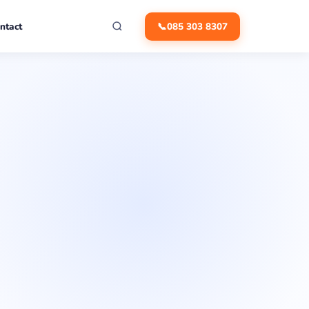
ntact
📞
085 303 8307