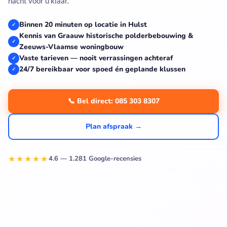
nacht voor u klaar.
Binnen 20 minuten op locatie in Hulst
✓
Kennis van Graauw historische polderbebouwing &
✓
Zeeuws-Vlaamse woningbouw
Vaste tarieven — nooit verrassingen achteraf
✓
24/7 bereikbaar voor spoed én geplande klussen
✓
📞 Bel direct: 085 303 8307
Plan afspraak →
★★★★★
4.6 — 1.281 Google-recensies