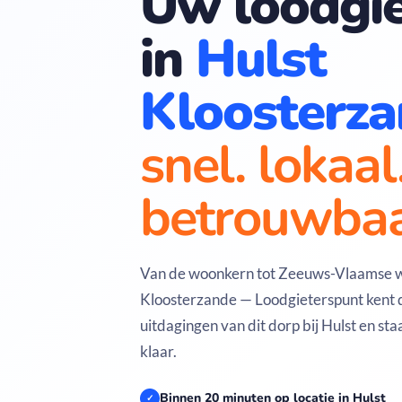
Uw loodgie
in
Hulst
Kloosterz
snel. lokaal
betrouwbaa
Van de woonkern tot Zeeuws-Vlaamse 
Kloosterzande — Loodgieterspunt kent d
uitdagingen van dit dorp bij Hulst en sta
klaar.
Binnen 20 minuten op locatie in Hulst
✓