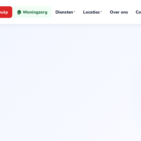
hulp
🏠 Woningzorg
Diensten
Locaties
Over ons
Co
▼
▼