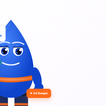
n
★ 4.6 Google