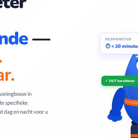
ter
ande
—
RESPONSTIJD
⏱ < 20 minute
.
r.
✓ 24/7 bereikbaar
woningbouw in
e specifieke
at dag en nacht voor u