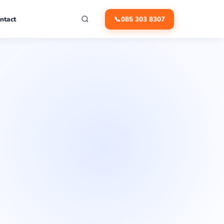
ntact
📞
085 303 8307