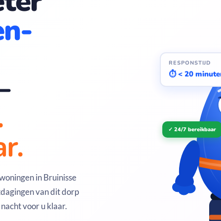
ter
n-
RESPONSTIJD
—
⏱ < 20 minute
.
✓ 24/7 bereikbaar
r.
woningen in Bruinisse
tdagingen van dit dorp
nacht voor u klaar.