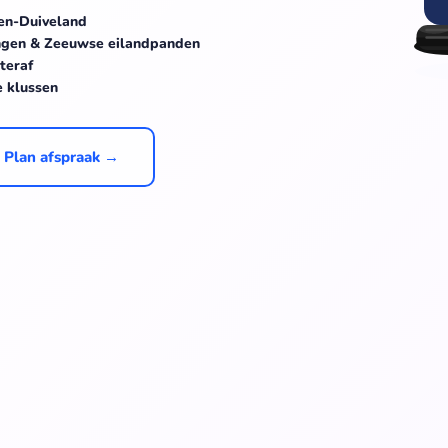
wen-Duiveland
ingen & Zeeuwse eilandpanden
teraf
e klussen
Plan afspraak →