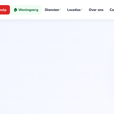
hulp
🏠 Woningzorg
Diensten
Locaties
Over ons
Co
▼
▼