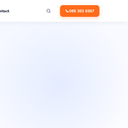
ntact
📞
085 303 8307