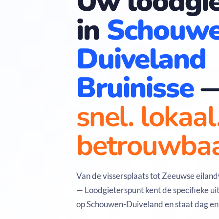
Uw loodgie
in
Schouwe
Duiveland
Bruinisse
snel. lokaal
betrouwbaa
Van de vissersplaats tot Zeeuwse eiland
— Loodgieterspunt kent de specifieke ui
op Schouwen-Duiveland en staat dag en 