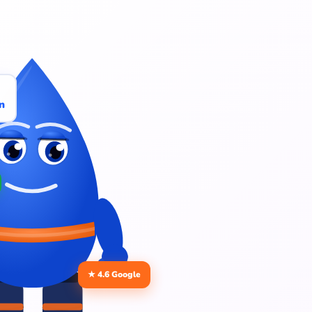
n
★ 4.6 Google