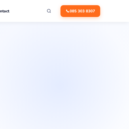
ntact
📞
085 303 8307