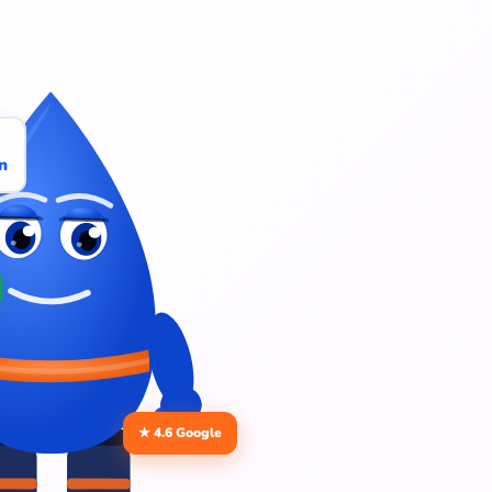
n
★ 4.6 Google