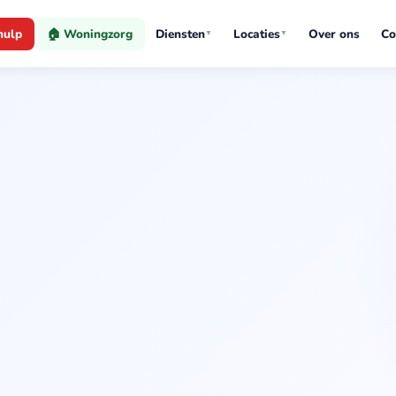
hulp
🏠 Woningzorg
Diensten
Locaties
Over ons
Co
▼
▼