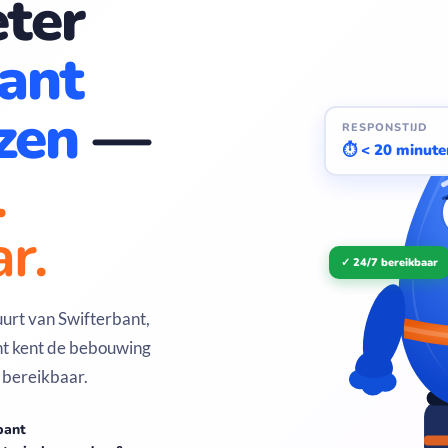
ter
ant
zen
—
RESPONSTIJD
⏱ < 20 minute
.
r.
✓ 24/7 bereikbaar
uurt van Swifterbant,
t kent de bebouwing
 bereikbaar.
bant