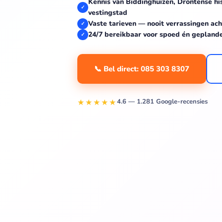
Kennis van Biddinghuizen, Drontense hi
✓
vestingstad
Vaste tarieven — nooit verrassingen ach
✓
24/7 bereikbaar voor spoed én gepland
✓
📞 Bel direct: 085 303 8307
★★★★★
4.6 — 1.281 Google-recensies