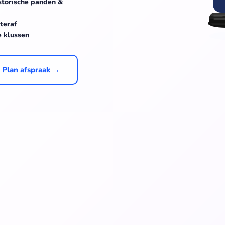
storische panden &
teraf
e klussen
Plan afspraak →