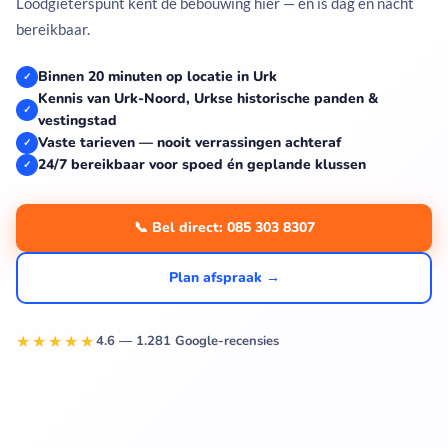
Loodgieterspunt kent de bebouwing hier — en is dag en nacht
bereikbaar.
Binnen 20 minuten op locatie in Urk
✓
Kennis van Urk-Noord, Urkse historische panden &
✓
vestingstad
Vaste tarieven — nooit verrassingen achteraf
✓
24/7 bereikbaar voor spoed én geplande klussen
✓
📞 Bel direct: 085 303 8307
Plan afspraak →
★★★★★
4.6 — 1.281 Google-recensies