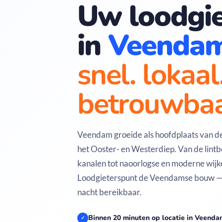
Uw loodgie
in
Veenda
snel. lokaal
betrouwbaa
Veendam groeide als hoofdplaats van d
het Ooster- en Westerdiep. Van de lint
kanalen tot naoorlogse en moderne wijk
Loodgieterspunt de Veendamse bouw — 
nacht bereikbaar.
Binnen 20 minuten op locatie in Veenda
✓