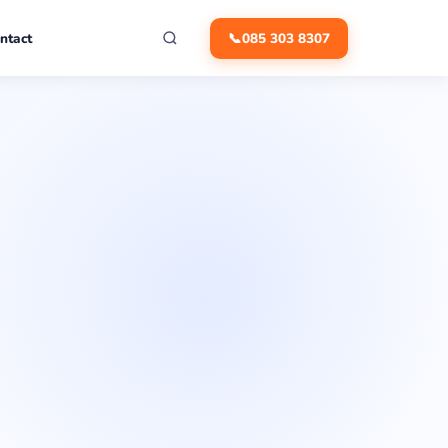
ntact
📞
085 303 8307