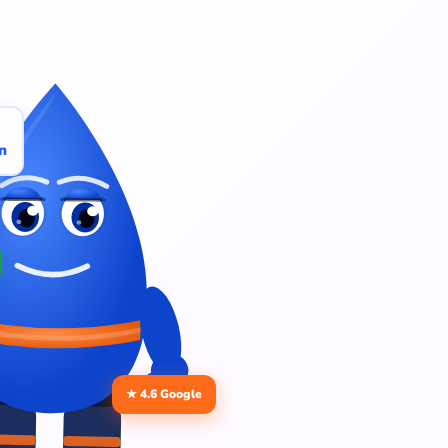
n
★ 4.6 Google