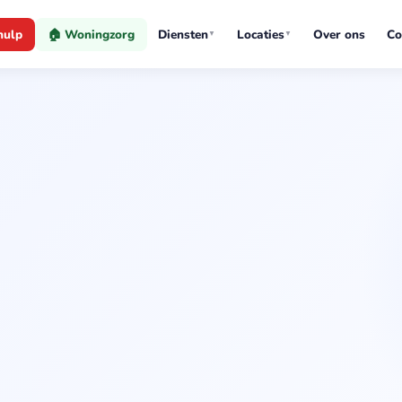
hulp
🏠 Woningzorg
Diensten
Locaties
Over ons
Co
▼
▼