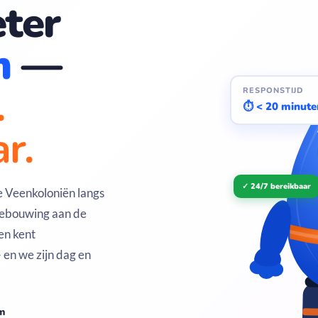
ter
m
—
.
RESPONSTIJD
⏱ < 20 minute
r.
✓ 24/7 bereikbaar
e Veenkoloniën langs
bebouwing aan de
en kent
en we zijn dag en
m