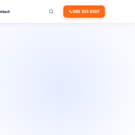
ntact
📞
085 303 8307