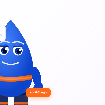
n
★ 4.6 Google