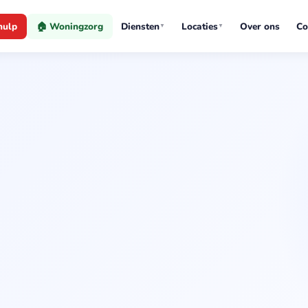
hulp
🏠 Woningzorg
Diensten
Locaties
Over ons
Co
▼
▼