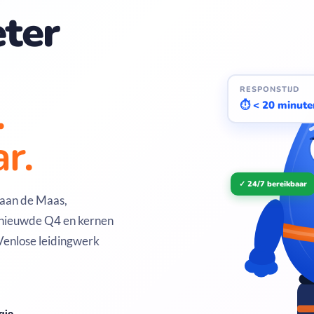
ter
RESPONSTIJD
.
⏱ < 20 minute
r.
✓ 24/7 bereikbaar
 aan de Maas,
ernieuwde Q4 en kernen
Venlose leidingwerk
gio