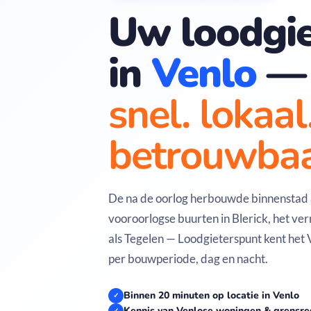
Uw loodgie
in
Venlo
—
snel. lokaal
betrouwbaa
De na de oorlog herbouwde binnenstad
vooroorlogse buurten in Blerick, het v
als Tegelen — Loodgieterspunt kent het 
per bouwperiode, dag en nacht.
Binnen 20 minuten op locatie in Venlo
✓
Kennis van Venlose woningen & grensre
✓