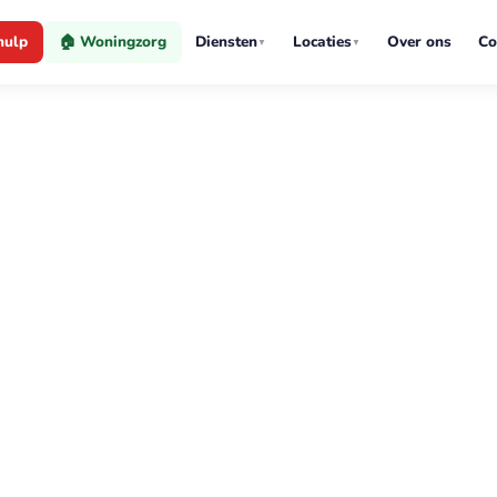
hulp
🏠 Woningzorg
Diensten
Locaties
Over ons
Co
▼
▼
eland