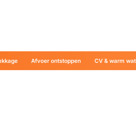
dige monteurs
age
Afvoer ontstoppen
CV & warm water