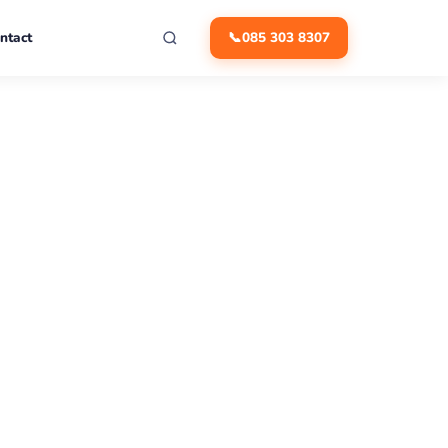
ntact
📞
085 303 8307