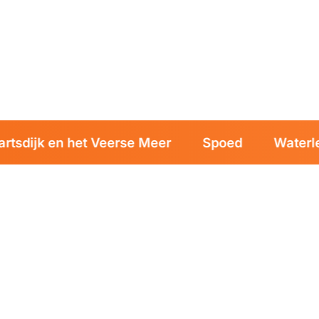
24/7 bereikbaar
Tarief vooraf
Vakkun
dijk en het Veerse Meer
Spoed
Waterlekk
LOODGIETER IN WOLPHAARTSDIJK