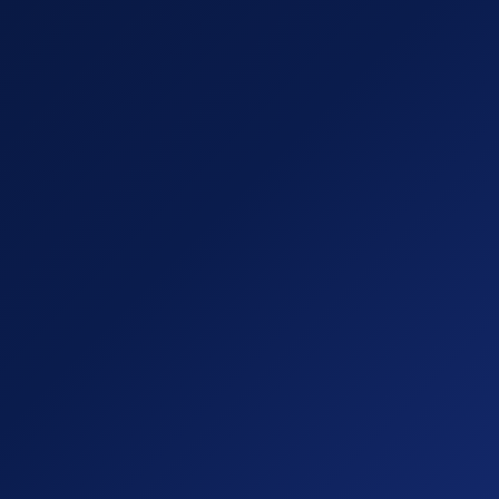
✓
Oude loden of stalen leidingen die gaan lekken
✓
Verstopte gietijzeren afvoeren
✓
Vervangen van verouderd sanitair en kranen