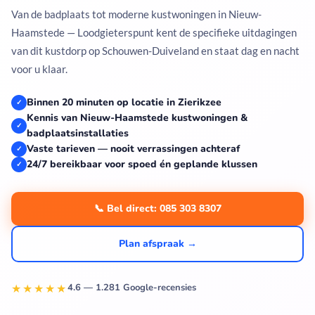
Van de badplaats tot moderne kustwoningen in Nieuw-
Haamstede — Loodgieterspunt kent de specifieke uitdagingen
van dit kustdorp op Schouwen-Duiveland en staat dag en nacht
voor u klaar.
Binnen 20 minuten op locatie in Zierikzee
✓
Kennis van Nieuw-Haamstede kustwoningen &
✓
badplaatsinstallaties
Vaste tarieven — nooit verrassingen achteraf
✓
24/7 bereikbaar voor spoed én geplande klussen
✓
📞 Bel direct: 085 303 8307
Plan afspraak →
★★★★★
4.6 — 1.281 Google-recensies