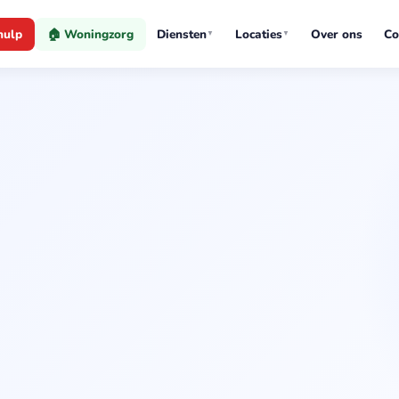
hulp
🏠 Woningzorg
Diensten
Locaties
Over ons
Co
▼
▼