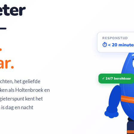
ter
—
.
RESPONSTIJD
⏱ < 20 minute
r.
✓ 24/7 bereikbaar
hten, het geliefde
ken als Holtenbroek en
ieterspunt kent het
is dag en nacht