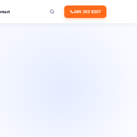
ntact
📞
085 303 8307