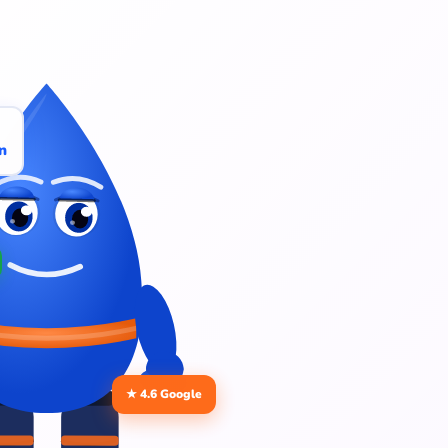
n
★ 4.6 Google