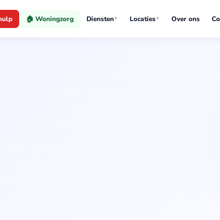
hulp
🏠 Woningzorg
Diensten
Locaties
Over ons
Co
▼
▼