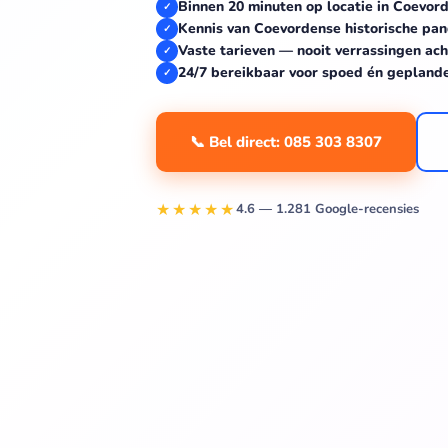
Binnen 20 minuten op locatie in Coevor
✓
Kennis van Coevordense historische pa
✓
Vaste tarieven — nooit verrassingen ach
✓
24/7 bereikbaar voor spoed én gepland
✓
📞 Bel direct: 085 303 8307
★★★★★
4.6 — 1.281 Google-recensies