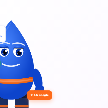
n
★ 4.6 Google