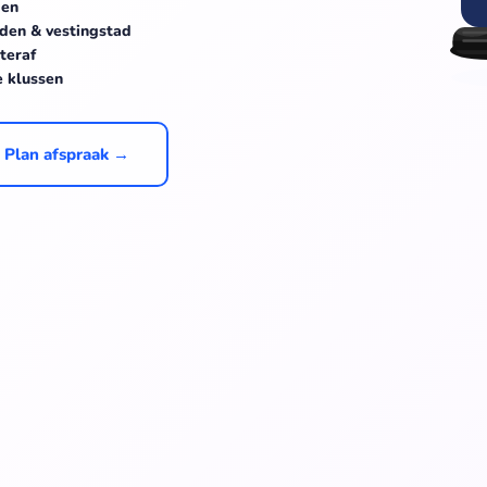
den
nden & vestingstad
teraf
e klussen
Plan afspraak →