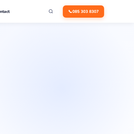
ntact
📞
085 303 8307