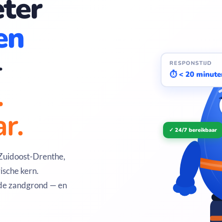
ter
en
—
RESPONSTIJD
⏱ < 20 minute
.
r.
✓ 24/7 bereikbaar
 Zuidoost-Drenthe,
ische kern.
 de zandgrond — en