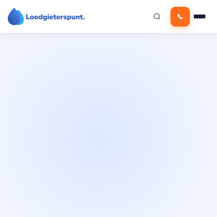
Ga
📞
naar
de
inhoud