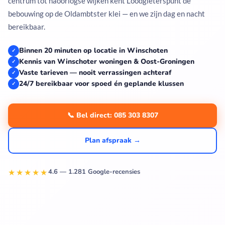
centrum tot naoorlogse wijken kent Loodgieterspunt de
bebouwing op de Oldambtster klei — en we zijn dag en nacht
bereikbaar.
Binnen 20 minuten op locatie in Winschoten
✓
Kennis van Winschoter woningen & Oost-Groningen
✓
Vaste tarieven — nooit verrassingen achteraf
✓
24/7 bereikbaar voor spoed én geplande klussen
✓
📞 Bel direct: 085 303 8307
Plan afspraak →
★★★★★
4.6 — 1.281 Google-recensies