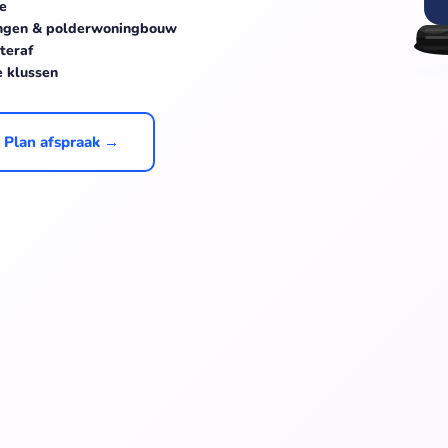
ee
ingen & polderwoningbouw
teraf
e klussen
Plan afspraak →