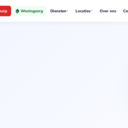
hulp
🏠 Woningzorg
Diensten
Locaties
Over ons
Co
▼
▼