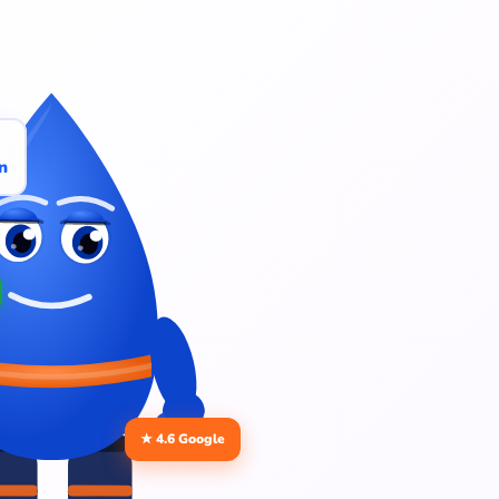
n
★ 4.6 Google