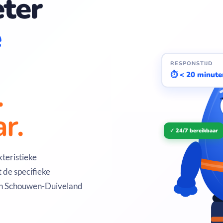
ter
e
RESPONSTIJD
⏱ < 20 minute
.
r.
✓ 24/7 bereikbaar
teristieke
 de specifieke
an Schouwen-Duiveland