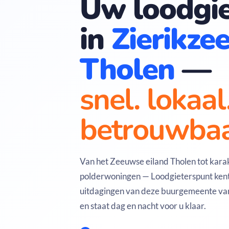
Uw loodgie
in
Zierikze
Tholen
—
snel. lokaal
betrouwbaa
Van het Zeeuwse eiland Tholen tot karak
polderwoningen — Loodgieterspunt kent
uitdagingen van deze buurgemeente v
en staat dag en nacht voor u klaar.