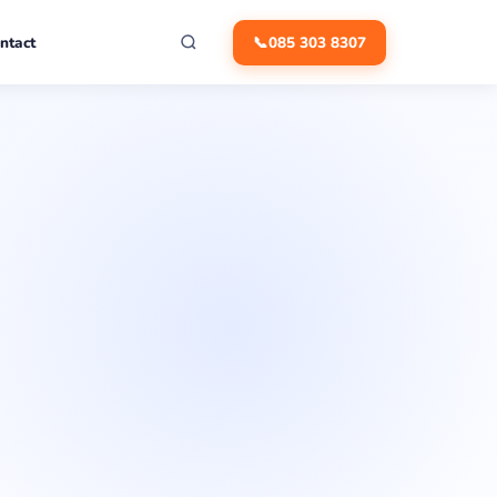
ntact
📞
085 303 8307