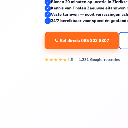
Binnen 20 minuten op locatie in Zierikz
✓
Kennis van Tholen Zeeuwse eilandwon
✓
Vaste tarieven — nooit verrassingen ach
✓
24/7 bereikbaar voor spoed én gepland
✓
📞 Bel direct: 085 303 8307
★★★★★
4.6 — 1.281 Google-recensies