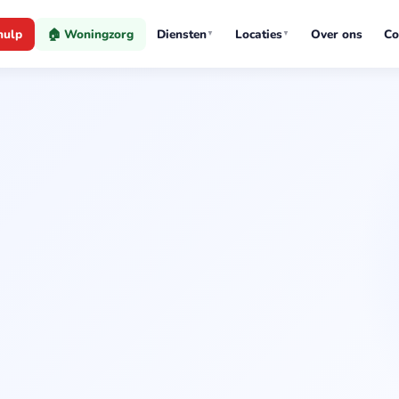
hulp
🏠 Woningzorg
Diensten
Locaties
Over ons
Co
▼
▼