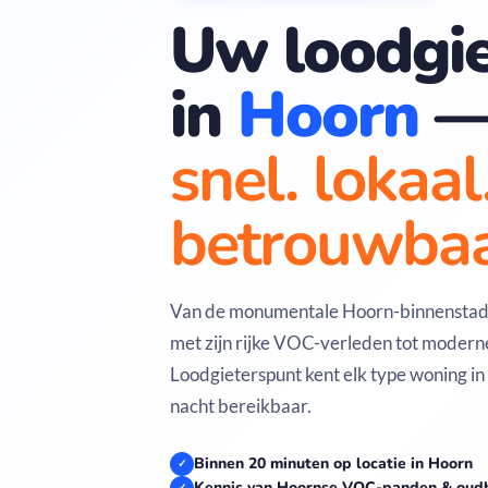
Uw loodgie
in
Hoorn
snel. lokaal
betrouwbaa
Van de monumentale Hoorn-binnenstad 
met zijn rijke VOC-verleden tot modern
Loodgieterspunt kent elk type woning in
nacht bereikbaar.
Binnen 20 minuten op locatie in Hoorn
✓
Kennis van Hoornse VOC-panden & ou
✓