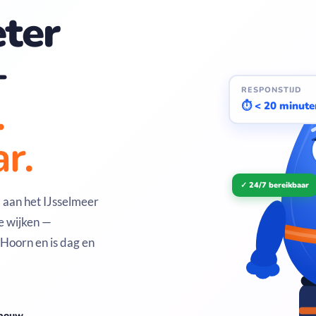
ter
—
RESPONSTIJD
.
⏱ < 20 minute
r.
✓ 24/7 bereikbaar
aan het IJsselmeer
e wijken —
 Hoorn en is dag en
dbouw