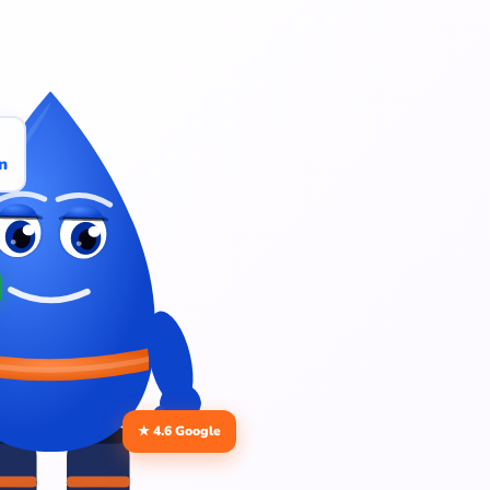
n
★ 4.6 Google