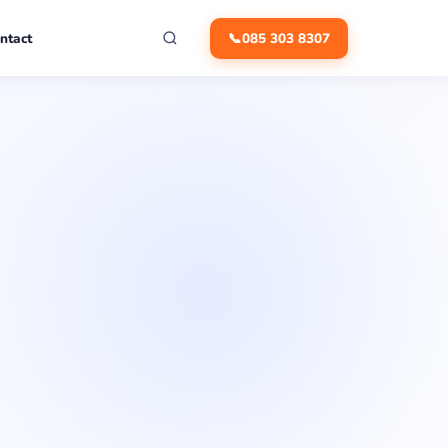
ntact
📞
085 303 8307