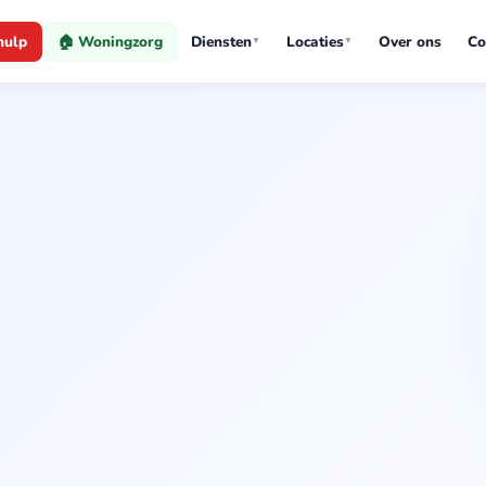
hulp
🏠 Woningzorg
Diensten
Locaties
Over ons
Co
▼
▼