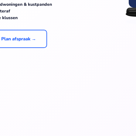
ndwoningen & kustpanden
teraf
e klussen
Plan afspraak →