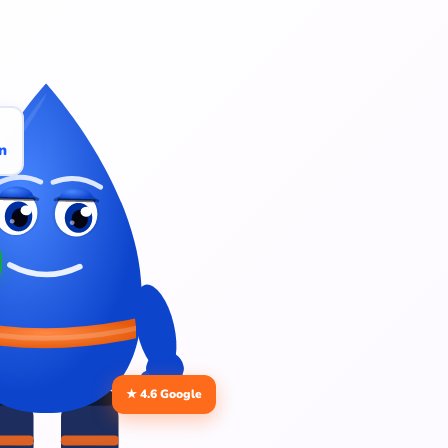
n
★ 4.6 Google