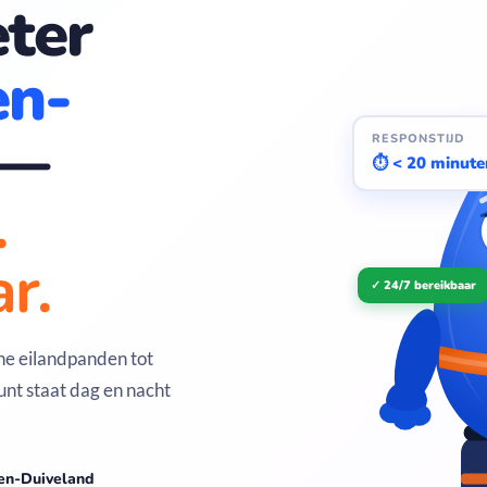
ter
n-
—
RESPONSTIJD
⏱ < 20 minute
.
r.
✓ 24/7 bereikbaar
che eilandpanden tot
t staat dag en nacht
wen-Duiveland