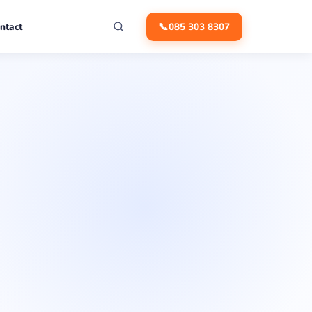
ntact
📞
085 303 8307