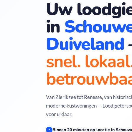
Uw loodgie
in
Schouwe
Duiveland
snel. lokaal
betrouwbaa
Van Zierikzee tot Renesse, van historis
moderne kustwoningen — Loodgieterspun
voor u klaar.
Binnen 20 minuten op locatie in Schou
✓